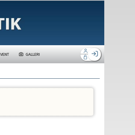
EVENT
GALLERI
Facebook login
Husk mig
Glemt password
Opret profil
Log ind